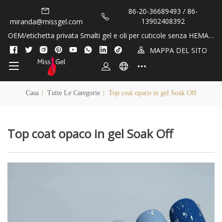
86-20-36689493 / 86-
13902408392
miranda@missgel.com
OEM/etichetta privata Smalti gel e oli per cuticole senza HEMA e
TPO!
MAPPA DEL SITO
Casa
|
Tutte Le Categorie
|
Top coat opaco in gel Soak Off
Top coat opaco in gel Soak Off