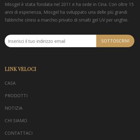
Missgel è stata fondata nel 2011 e ha sede in Cina. Con oltre 15
anni di esperienza, Missgel ha sviluppato una delle più grandi
fabbriche cinesi a marchio privato di smalti gel UV per unghie.
SOTTOSCRIVI
LINK VELOCI
CASA
PRODOTTI
NOTIZIA
CHI SIAMO
CONTATTACI