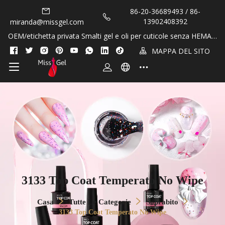
86-20-36689493 / 86-
13902408392
miranda@missgel.com
OEM/etichetta privata Smalti gel e oli per cuticole senza HEMA e
TPO!
MAPPA DEL SITO
3133 Top Coat Temperato No Wipe
Casa
Tutte Le Categorie
Soprabito
3133 Top Coat Temperato No Wipe