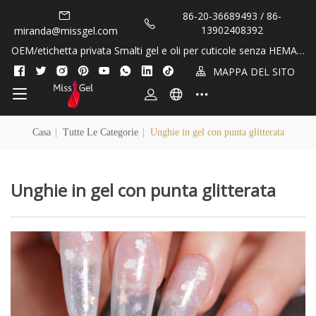
86-20-36689493 / 86-
13902408392
miranda@missgel.com
OEM/etichetta privata Smalti gel e oli per cuticole senza HEMA e
TPO!
MAPPA DEL SITO
Casa
|
Tutte Le Categorie
|
Unghie in gel con punta glitterata
Unghie in gel con punta glitterata