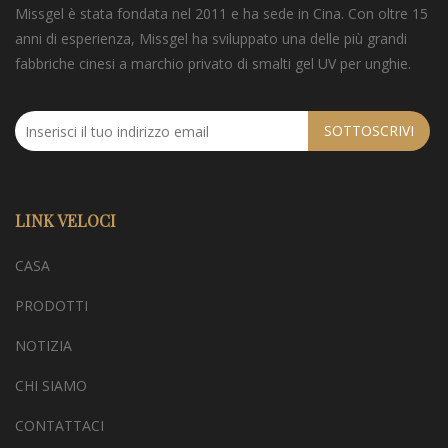
Missgel è stata fondata nel 2011 e ha sede in Cina. Con oltre 15
anni di esperienza, Missgel ha sviluppato una delle più grandi
fabbriche cinesi a marchio privato di smalti gel UV per unghie.
SOTTOSCRIVI
LINK VELOCI
CASA
PRODOTTI
NOTIZIA
CHI SIAMO
CONTATTACI