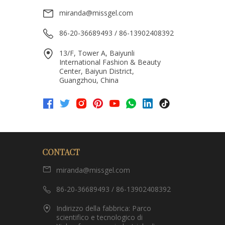
miranda@missgel.com
86-20-36689493 / 86-13902408392
13/F, Tower A, Baiyunli
International Fashion & Beauty
Center, Baiyun District,
Guangzhou, China
CONTACT
miranda@missgel.com
86-20-36689493 / 86-13902408392
Indirizzo della fabbrica: Parco
scientifico e tecnologico di