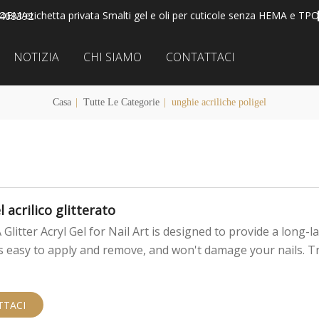
OEM/etichetta privata Smalti gel e oli per cuticole senza HEMA e TPO
2408392
NOTIZIA
CHI SIAMO
CONTATTACI
Casa
|
Tutte Le Categorie
|
unghie acriliche poligel
 acrilico glitterato
Glitter Acryl Gel for Nail Art is designed to provide a long-l
It's easy to apply and remove, and won't damage your nails. Tr
TTACI