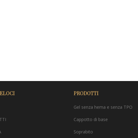
VELOCI
PRODOTTI
Gel senza hema e senza TPO
TTI
Cappotto di base
A
Soprabito