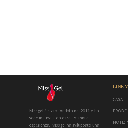
LINK 
CASA
Missgel è stata fondata nel 2011 e ha
PRODO
sede in Cina. Con oltre 15 anni di
NOTIZI
esperienza, Missgel ha sviluppato una