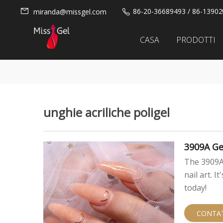
86-20-36689493 / 86-1390
miranda@missgel.com
CASA
PRODOTTI
unghie acriliche poligel
3909A Gel
The 3909A 
nail art. 
today!
CONTA