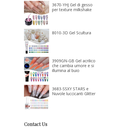
3670-YHJ Gel di gesso
per texture milkshake
8010-3D Gel Scultura
3909GN-GB Gel acrilico
che cambia umore e si
illumina al buio
3683-SSXY STARS e
Nuvole luccicanti Glitter
Contact Us